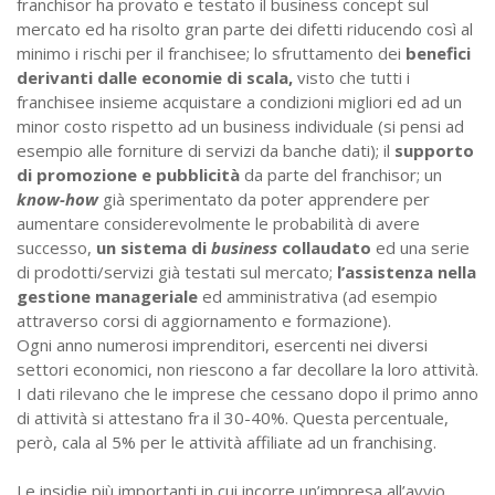
franchisor ha provato e testato il business concept sul
mercato ed ha risolto gran parte dei difetti riducendo così al
minimo i rischi per il franchisee; lo sfruttamento dei
benefici
derivanti dalle economie di scala,
visto che tutti i
franchisee insieme acquistare a condizioni migliori ed ad un
minor costo rispetto ad un business individuale (si pensi ad
esempio alle forniture di servizi da banche dati); il
supporto
di promozione e pubblicità
da parte del franchisor; un
know-how
già sperimentato da poter apprendere per
aumentare considerevolmente le probabilità di avere
successo,
un sistema di
business
collaudato
ed una serie
di prodotti/servizi già testati sul mercato;
l’assistenza nella
gestione manageriale
ed amministrativa (ad esempio
attraverso corsi di aggiornamento e formazione).
Ogni anno numerosi imprenditori, esercenti nei diversi
settori economici, non riescono a far decollare la loro attività.
I dati rilevano che le imprese che cessano dopo il primo anno
di attività si attestano fra il 30-40%. Questa percentuale,
però, cala al 5% per le attività affiliate ad un franchising.
Le insidie più importanti in cui incorre un’impresa all’avvio