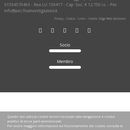
01554570463 - Rea LU 150417 - Cap. Soc. € 12.750 i.v. - Pec
info@pec.foxinvestigazioni.it
Privacy
-
Cookie
-
Links
- Credits:
Edge Web Solutions
Socio
Membro
Questo sito utilizza cookie tecnici necessari alla navigazione e cookie
analitici di terze parti anonimizzati.
Per avere maggiori informazioni sul funzionamento dei cookie consulta la