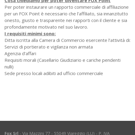
Cosa chiediamo per poter diventare FOX Point
Per poter instaurare un rapporto commerciale di affiliazione
per un FOX Point è necessario che l’affiliato, sia innanzitutto
onesto, giusto e trasparente nei rapporti con il cliente e sia
profondamente motivato nel suo lavoro.
I requisiti minimi sono:
Ditta iscritta alla Camera di Commercio esercente l’attività di:
Servizi di portierato e vigilanza non armata
Agenzia d’affari
Requisiti morali (Casellario Giudiziario e cariche pendenti
nulli)
Sede presso locali adibiti ad ufficio commerciale
Fox Srl
- Via Mazzini 77 - 55049 Viareggio (LU) - P. IVA